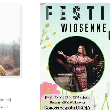
 polski
owca