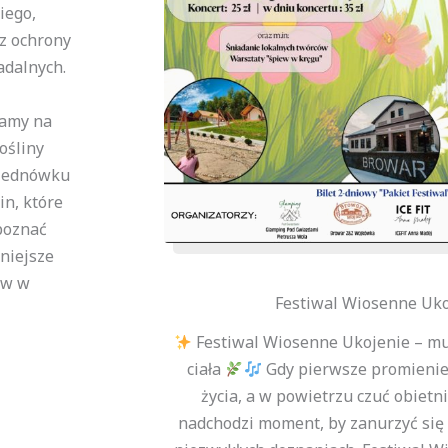
iego,
cz ochrony
adalnych.
zamy na
ośliny
rzednówku
in, które
poznać
nniejsze
ów w
Festiwal Wiosenne Uko
Festiwal Wiosenne Ukojenie – mu
ciała
Gdy pierwsze promienie 
życia, a w powietrzu czuć obiet
nadchodzi moment, by zanurzyć się