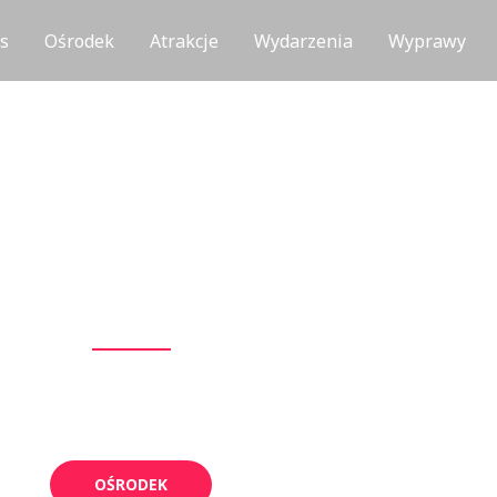
s
Ośrodek
Atrakcje
Wydarzenia
Wyprawy
Odkrywaj z Nami
Magię regionu
OŚRODEK