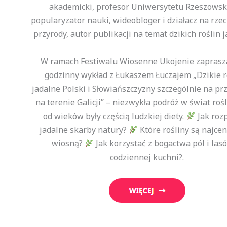
akademicki, profesor Uniwersytetu Rzeszowsk
popularyzator nauki, wideobloger i działacz na rze
przyrody, autor publikacji na temat dzikich roślin j
W ramach Festiwalu Wiosenne Ukojenie zapras
godzinny wykład z Łukaszem Łuczajem „Dzikie r
jadalne Polski i Słowiańszczyzny szczególnie na p
na terenie Galicji” – niezwykła podróż w świat rośl
od wieków były częścią ludzkiej diety.
Jak roz
jadalne skarby natury?
Które rośliny są najce
wiosną?
Jak korzystać z bogactwa pól i las
codziennej kuchni?.