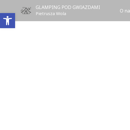
Przejdź
GLAMPING POD GWIAZDAMI
O na
do
Otwórz pasek narzędzi
Pietrusza Wola
treści