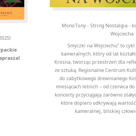
MonoTony - String Nostalgia - ko
Wojciecha
2025!
Smyczki na Wojciechu” to cykl
rpackie
kameralnych, który od lat kształ
zaprasza!
Krosna, tworząc przestrzeń dla refle
ze sztuką. Regionalne Centrum Kul
do zabytkowego drewnianego Kośc
miesiącach letnich – od czerwca do
koncerty przyciągają zarówno stałych
które dopiero odkrywają wartość
kameralnej, bliskiej człow