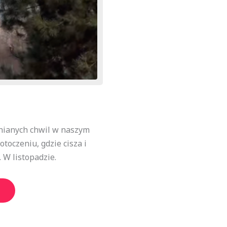
nianych chwil w naszym
oczeniu, gdzie cisza i
 W listopadzie.