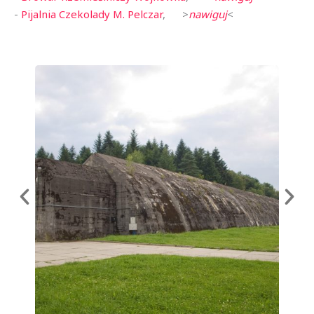
-
Pijalnia Czekolady M. Pelczar
, >
nawiguj
<