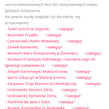
nierozreklamowanych lecz też nietuzinkowych miejsc
godnych zobaczenia.
Na pewno każdy znajdzie coś dla siebie, my
proponujemy:
-
Tunel-schron w Stępinie,
>
nawiguj
<
-
Rezerwat Prządki
, >
nawiguj
<
-
Czarnorzeki-Punkt Widokowy
, >
nawiguj
<
-
Zamek Kamieniec
, >
nawiguj
<
-
Muzeum Marii Konopnickiej w Żarnowcu
, >
nawiguj
<
-
Muzeum Przemysłu Naftowego i Gazowniczego im.
Ignacego Łukasiewicza
, >
nawiguj
<
-
Zespół Staromiejski Miasta Krosna
, >
nawiguj
<
-
warto zobaczyć w Mieście Krosno
, >
nawiguj
<
-
Karpacka Troja Skansen Archeologiczny
, >
nawiguj
<
-
Uzdrowisko Iwonicz Zdrój
, >
nawiguj
<
-
Uzdrowisko Rymanów Zdrój
, >
nawiguj
<
-
Pustelnia św. Jana z Dukli
, >
nawiguj
<
-
Browar Rzemieślniczy Wojkówka
, >
nawiguj
<