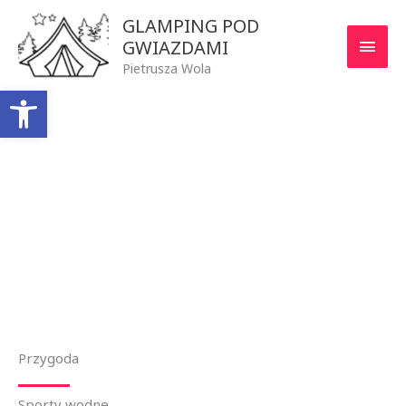
Przejdź
GŁÓ
GLAMPING POD
do
GWIAZDAMI
MEN
treści
Pietrusza Wola
Otwórz pasek narzędzi
Pasja
Przygoda
Sporty wodne