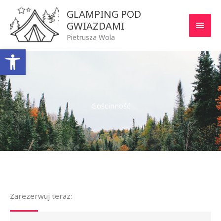
Przejdź
GŁÓ
GLAMPING POD
do
GWIAZDAMI
MEN
treści
Pietrusza Wola
Otwórz pasek narzędzi
Gościnność
Zarezerwuj teraz: